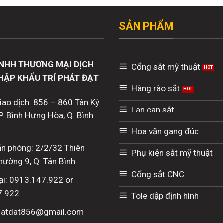
SẢN PHẨM
NHH THƯƠNG MẠI DỊCH
Cổng sắt mỹ thuật
HẬP KHẨU TRÍ PHÁT ĐẠT
Hàng rào sắt
giao dịch: 856 – 860 Tân Kỳ
Lan can sắt
P. Bình Hưng Hòa, Q. Bình
Hoa văn gang đúc
văn phòng: 2/2/32 Thiên
Phụ kiện sắt mỹ thuật
hường 9, Q. Tân Bình
Cổng sắt CNC
ại: 0913.147.922 or
7.922
Tole dập định hình
phatdat856@gmail.com