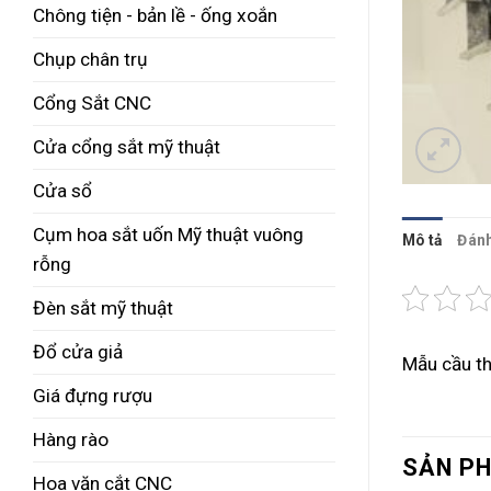
Chông tiện - bản lề - ống xoắn
Chụp chân trụ
Cổng Sắt CNC
Cửa cổng sắt mỹ thuật
Cửa sổ
Cụm hoa sắt uốn Mỹ thuật vuông
Mô tả
Đánh
rỗng
Đèn sắt mỹ thuật
Đổ cửa giả
Mẫu cầu th
Giá đựng rượu
Hàng rào
SẢN P
Hoa văn cắt CNC