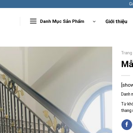
Gi
Giới thiệu
Danh Mục Sản Phẩm
Trang
Mẫ
[sho
Danh 
Từ kh
thang