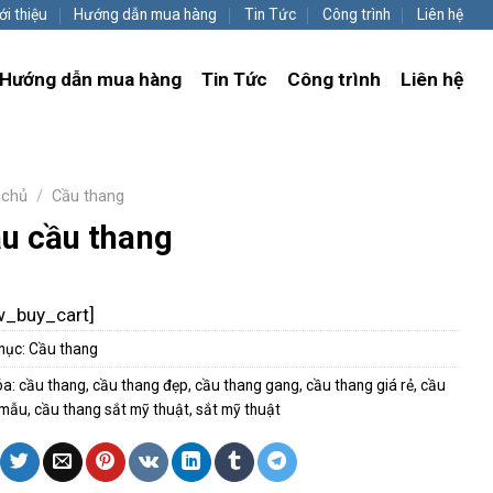
ới thiệu
Hướng dẫn mua hàng
Tin Tức
Công trình
Liên hệ
Hướng dẫn mua hàng
Tin Tức
Công trình
Liên hệ
 chủ
/
Cầu thang
u cầu thang
w_buy_cart]
mục:
Cầu thang
óa:
cầu thang
,
cầu thang đẹp
,
cầu thang gang
,
cầu thang giá rẻ
,
cầu
 mẫu
,
cầu thang sắt mỹ thuật
,
sắt mỹ thuật