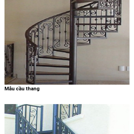
Mẫu cầu thang