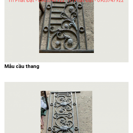
Mẫu cầu thang