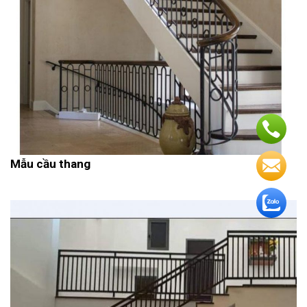
Mẫu cầu thang