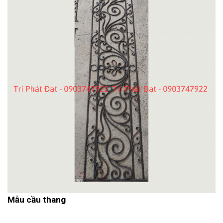
Mẫu cầu thang