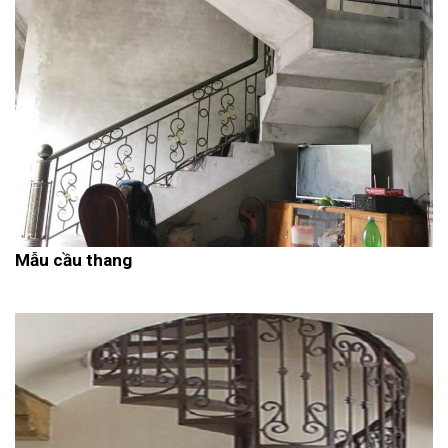
Mẫu cầu thang