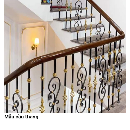
Mẫu cầu thang