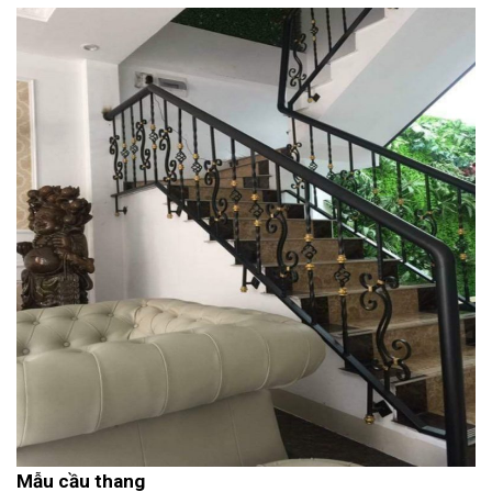
Mẫu cầu thang