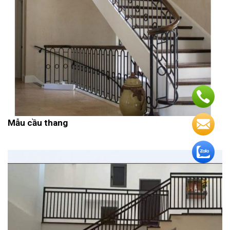
Mẫu cầu thang