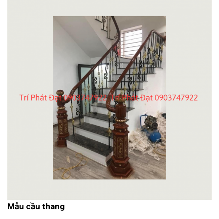
Mẫu cầu thang