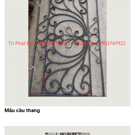
Mẫu cầu thang