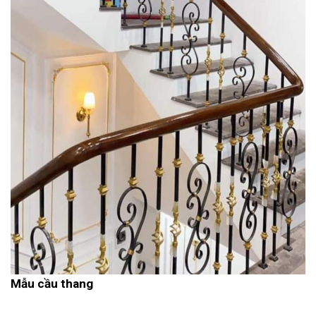
Mẫu cầu thang