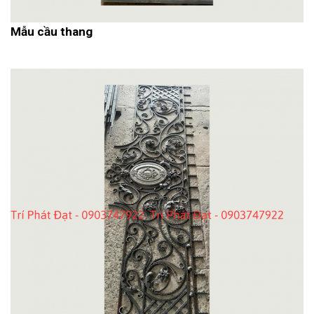
Mẫu cầu thang