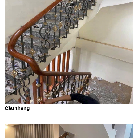
Cầu thang