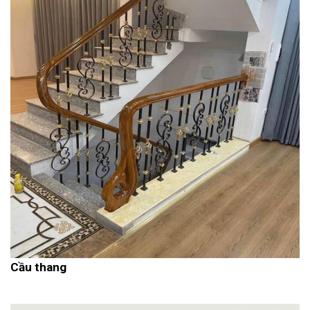
Cầu thang