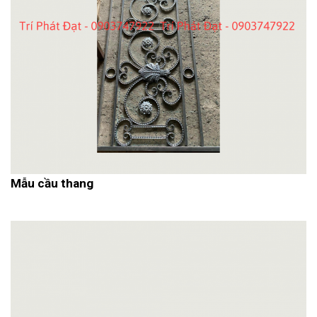
Mẫu cầu thang