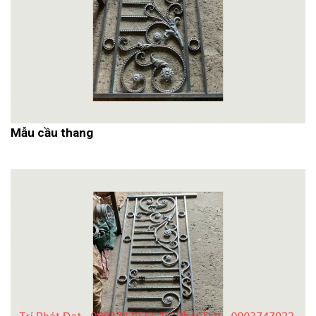
Mẫu cầu thang