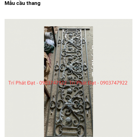
Mẫu cầu thang