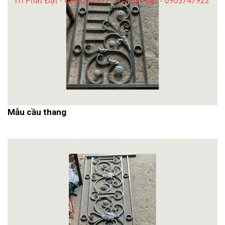
Mẫu cầu thang