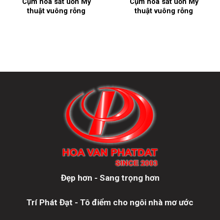
Cụm hoa sắt uốn Mỹ
Cụm hoa sắt uốn Mỹ
thuật vuông rỗng
thuật vuông rỗng
Đẹp hơn - Sang trọng hơn
Trí Phát Đạt - Tô điểm cho ngôi nhà mơ ước