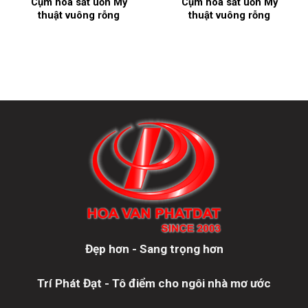
Cụm hoa sắt uốn Mỹ
Cụm hoa sắt uốn Mỹ
thuật vuông rỗng
thuật vuông rỗng
Đẹp hơn - Sang trọng hơn
Trí Phát Đạt - Tô điểm cho ngôi nhà mơ ước