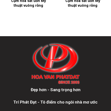
Cụm hoa sắt uốn Mỹ
Cụm hoa sắt uốn Mỹ
thuật vuông rỗng
thuật vuông rỗng
Đẹp hơn - Sang trọng hơn
Trí Phát Đạt - Tô điểm cho ngôi nhà mơ ước