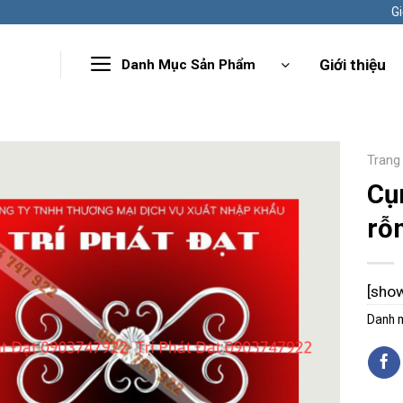
Gi
Giới thiệu
Danh Mục Sản Phẩm
Trang
Cụ
rỗ
[sho
Danh 