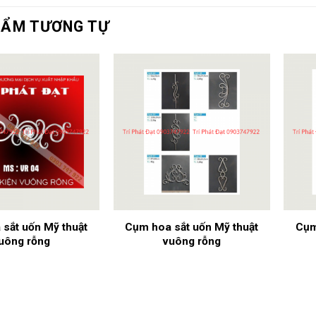
HẨM TƯƠNG TỰ
sắt uốn Mỹ thuật
Cụm hoa sắt uốn Mỹ thuật
Cụm
uông rỗng
vuông rỗng