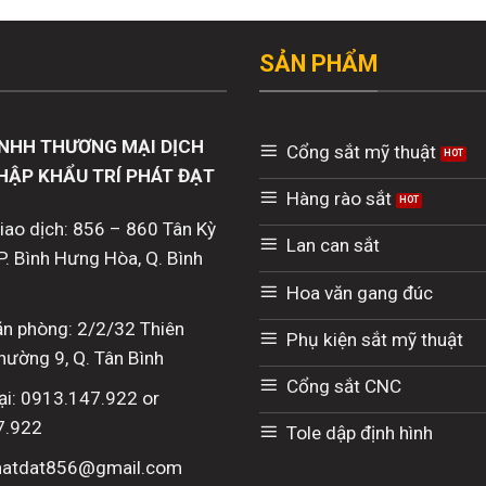
SẢN PHẨM
NHH THƯƠNG MẠI DỊCH
Cổng sắt mỹ thuật
HẬP KHẨU TRÍ PHÁT ĐẠT
Hàng rào sắt
giao dịch: 856 – 860 Tân Kỳ
Lan can sắt
P. Bình Hưng Hòa, Q. Bình
Hoa văn gang đúc
văn phòng: 2/2/32 Thiên
Phụ kiện sắt mỹ thuật
hường 9, Q. Tân Bình
Cổng sắt CNC
ại: 0913.147.922 or
7.922
Tole dập định hình
phatdat856@gmail.com