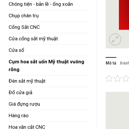
Chông tiện - bản lề - ống xoắn
Chụp chân trụ
Cổng Sắt CNC
Cửa cổng sắt mỹ thuật
Cửa sổ
Cụm hoa sắt uốn Mỹ thuật vuông
Mô tả
Đánh
rỗng
Đèn sắt mỹ thuật
Đổ cửa giả
Giá đựng rượu
Hàng rào
Hoa văn cắt CNC