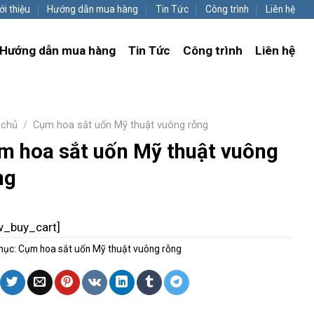
ới thiệu
Hướng dẫn mua hàng
Tin Tức
Công trình
Liên hệ
Hướng dẫn mua hàng
Tin Tức
Công trình
Liên hệ
 chủ
/
Cụm hoa sắt uốn Mỹ thuật vuông rỗng
m hoa sắt uốn Mỹ thuật vuông
ng
w_buy_cart]
mục:
Cụm hoa sắt uốn Mỹ thuật vuông rỗng