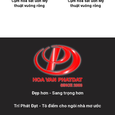
Cụm hoa sắt uốn Mỹ
Cụm hoa sắt uốn Mỹ
thuật vuông rỗng
thuật vuông rỗng
Đẹp hơn - Sang trọng hơn
Trí Phát Đạt - Tô điểm cho ngôi nhà mơ ước