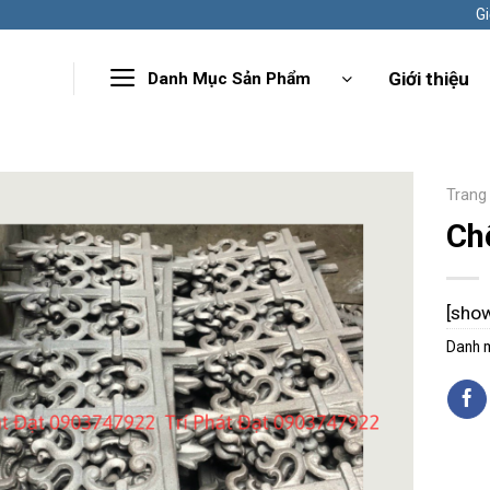
Gi
Giới thiệu
Danh Mục Sản Phẩm
Trang
Ch
[sho
Danh 