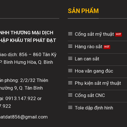
SẢN PHẨM
NHH THƯƠNG MẠI DỊCH
Cổng sắt mỹ thuật
HẬP KHẨU TRÍ PHÁT ĐẠT
Hàng rào sắt
giao dịch: 856 – 860 Tân Kỳ
Lan can sắt
P. Bình Hưng Hòa, Q. Bình
Hoa văn gang đúc
văn phòng: 2/2/32 Thiên
Phụ kiện sắt mỹ thuật
hường 9, Q. Tân Bình
Cổng sắt CNC
ại: 0913.147.922 or
7.922
Tole dập định hình
phatdat856@gmail.com