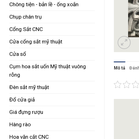
Chông tiện - bản lề - ống xoắn
Chụp chân trụ
Cổng Sắt CNC
Cửa cổng sắt mỹ thuật
Cửa sổ
Cụm hoa sắt uốn Mỹ thuật vuông
Mô tả
Đánh
rỗng
Đèn sắt mỹ thuật
Đổ cửa giả
Giá đựng rượu
Hàng rào
Hoa văn cắt CNC