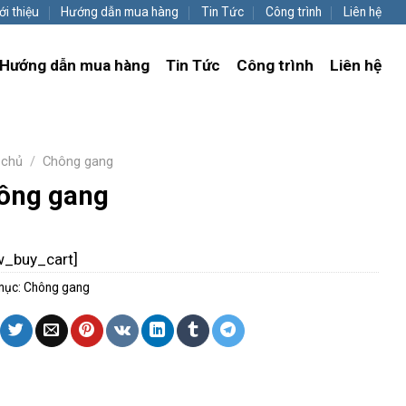
ới thiệu
Hướng dẫn mua hàng
Tin Tức
Công trình
Liên hệ
Hướng dẫn mua hàng
Tin Tức
Công trình
Liên hệ
 chủ
/
Chông gang
ông gang
w_buy_cart]
mục:
Chông gang