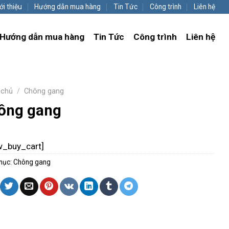
ới thiệu
Hướng dẫn mua hàng
Tin Tức
Công trình
Liên hệ
Hướng dẫn mua hàng
Tin Tức
Công trình
Liên hệ
 chủ
/
Chông gang
ông gang
w_buy_cart]
mục:
Chông gang