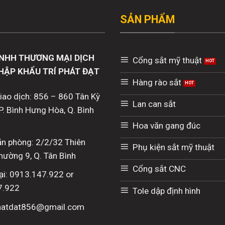
SẢN PHẨM
NHH THƯƠNG MẠI DỊCH
Cổng sắt mỹ thuật
HẬP KHẨU TRÍ PHÁT ĐẠT
Hàng rào sắt
giao dịch: 856 – 860 Tân Kỳ
Lan can sắt
P. Bình Hưng Hòa, Q. Bình
Hoa văn gang đúc
văn phòng: 2/2/32 Thiên
Phụ kiện sắt mỹ thuật
hường 9, Q. Tân Bình
Cổng sắt CNC
ại: 0913.147.922 or
7.922
Tole dập định hình
phatdat856@gmail.com