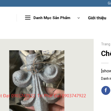
Gi
Giới thiệu
Danh Mục Sản Phẩm
Trang
Ch
[sho
Danh 