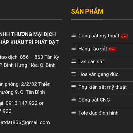
SẢN PHẨM
NHH THƯƠNG MẠI DỊCH
Cổng sắt mỹ thuật
HẬP KHẨU TRÍ PHÁT ĐẠT
Hàng rào sắt
giao dịch: 856 – 860 Tân Kỳ
Lan can sắt
P. Bình Hưng Hòa, Q. Bình
Hoa văn gang đúc
văn phòng: 2/2/32 Thiên
Phụ kiện sắt mỹ thuật
hường 9, Q. Tân Bình
Cổng sắt CNC
ại: 0913.147.922 or
7.922
Tole dập định hình
phatdat856@gmail.com