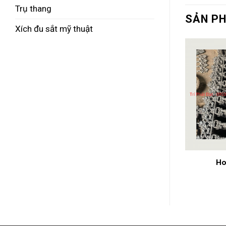
Trụ thang
SẢN P
Xích đu sắt mỹ thuật
n gang
Hoa văn gang
Ho