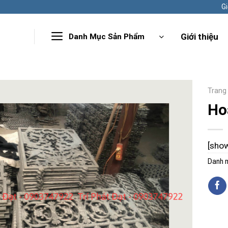
Gi
Giới thiệu
Danh Mục Sản Phẩm
Trang
Ho
[sho
Danh 