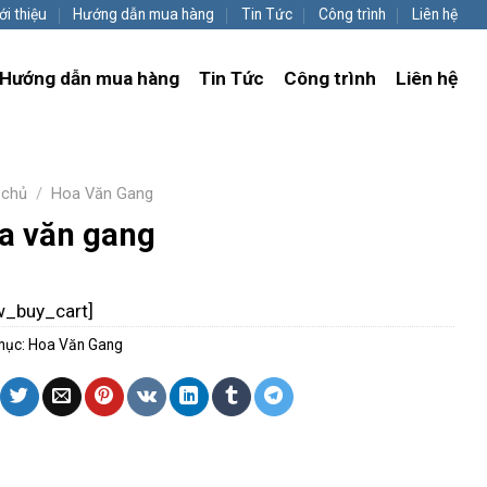
ới thiệu
Hướng dẫn mua hàng
Tin Tức
Công trình
Liên hệ
Hướng dẫn mua hàng
Tin Tức
Công trình
Liên hệ
 chủ
/
Hoa Văn Gang
a văn gang
w_buy_cart]
mục:
Hoa Văn Gang