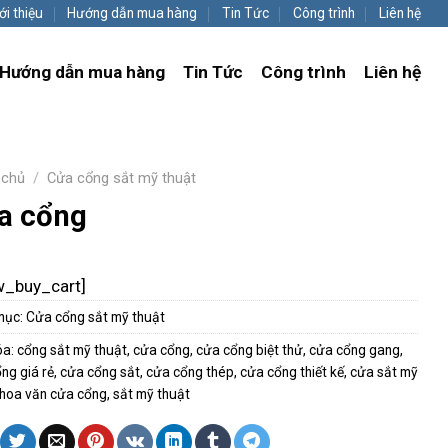
ới thiệu
Hướng dẫn mua hàng
Tin Tức
Công trình
Liên hệ
Hướng dẫn mua hàng
Tin Tức
Công trình
Liên hệ
 chủ
/
Cửa cổng sắt mỹ thuật
a cổng
w_buy_cart]
mục:
Cửa cổng sắt mỹ thuật
óa:
cổng sắt mỹ thuật
,
cửa cổng
,
cửa cổng biệt thử
,
cửa cổng gang
,
ng giá rẻ
,
cửa cổng sắt
,
cửa cổng thép
,
cửa cổng thiết kế
,
cửa sắt mỹ
hoa văn cửa cổng
,
sắt mỹ thuật