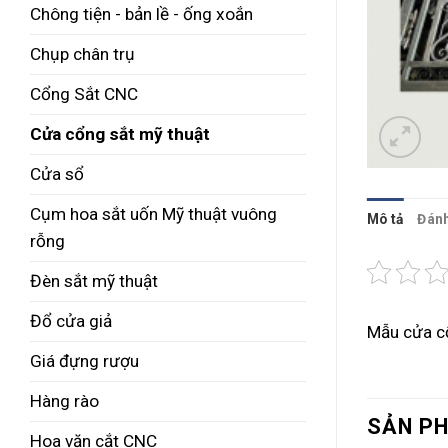
Chông tiện - bản lề - ống xoắn
Chụp chân trụ
Cổng Sắt CNC
Cửa cổng sắt mỹ thuật
Cửa sổ
Cụm hoa sắt uốn Mỹ thuật vuông
Mô tả
Đánh
rỗng
Đèn sắt mỹ thuật
Đổ cửa giả
Mẫu cửa cổ
Giá đựng rượu
Hàng rào
SẢN P
Hoa văn cắt CNC