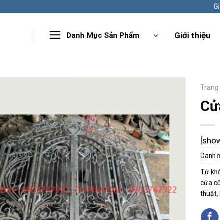
Gi
Giới thiệu
Danh Mục Sản Phẩm
Trang
Cử
[sho
Danh 
Từ kh
cửa cổ
thuật
,