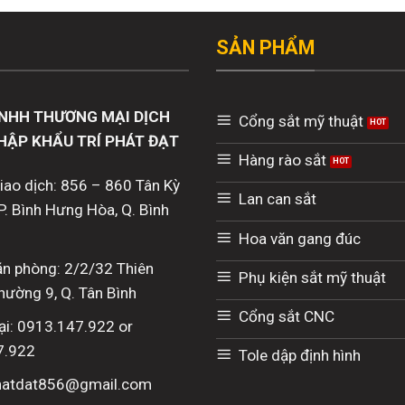
SẢN PHẨM
NHH THƯƠNG MẠI DỊCH
Cổng sắt mỹ thuật
HẬP KHẨU TRÍ PHÁT ĐẠT
Hàng rào sắt
giao dịch: 856 – 860 Tân Kỳ
Lan can sắt
P. Bình Hưng Hòa, Q. Bình
Hoa văn gang đúc
văn phòng: 2/2/32 Thiên
Phụ kiện sắt mỹ thuật
hường 9, Q. Tân Bình
Cổng sắt CNC
ại: 0913.147.922 or
7.922
Tole dập định hình
phatdat856@gmail.com