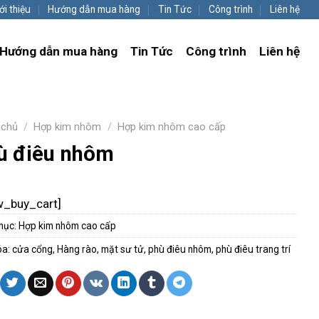
ới thiệu
Hướng dẫn mua hàng
Tin Tức
Công trình
Liên hệ
Hướng dẫn mua hàng
Tin Tức
Công trình
Liên hệ
 chủ
/
Hợp kim nhôm
/
Hợp kim nhôm cao cấp
ù điêu nhôm
w_buy_cart]
mục:
Hợp kim nhôm cao cấp
óa:
cửa cổng
,
Hàng rào
,
mặt sư tử
,
phù điêu nhôm
,
phù điêu trang trí