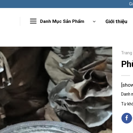
Gi
Giới thiệu
Danh Mục Sản Phẩm
Trang
Ph
[sho
Danh 
Từ kh