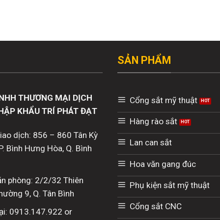
SẢN PHẨM
NHH THƯƠNG MẠI DỊCH
Cổng sắt mỹ thuật
HẬP KHẨU TRÍ PHÁT ĐẠT
Hàng rào sắt
giao dịch: 856 – 860 Tân Kỳ
Lan can sắt
P. Bình Hưng Hòa, Q. Bình
Hoa văn gang đúc
văn phòng: 2/2/32 Thiên
Phụ kiện sắt mỹ thuật
hường 9, Q. Tân Bình
Cổng sắt CNC
ại: 0913.147.922 or