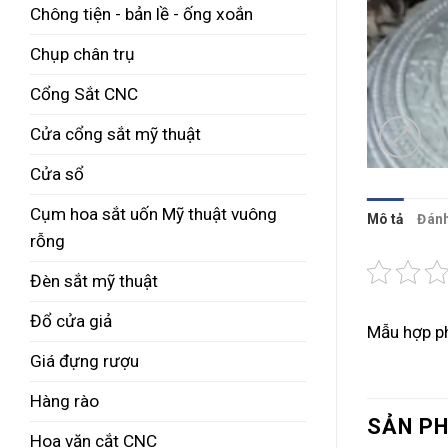
Chông tiện - bản lề - ống xoắn
Chụp chân trụ
Cổng Sắt CNC
Cửa cổng sắt mỹ thuật
Cửa sổ
Cụm hoa sắt uốn Mỹ thuật vuông
Mô tả
Đánh
rỗng
Đèn sắt mỹ thuật
Đổ cửa giả
Mẫu hợp ph
Giá đựng rượu
Hàng rào
SẢN P
Hoa văn cắt CNC