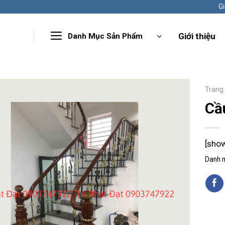
Gi
Giới thiệu
Danh Mục Sản Phẩm
Trang
Cầ
[sho
Danh 