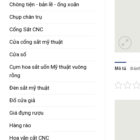
Chông tiện - bản lề - ống xoắn
Chụp chân trụ
Cổng Sắt CNC
Cửa cổng sắt mỹ thuật
Cửa sổ
Cụm hoa sắt uốn Mỹ thuật vuông
Mô tả
Đánh
rỗng
Đèn sắt mỹ thuật
Đổ cửa giả
Giá đựng rượu
Hàng rào
Hoa văn cắt CNC