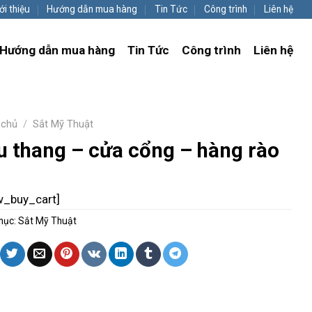
ới thiệu
Hướng dẫn mua hàng
Tin Tức
Công trình
Liên hệ
Hướng dẫn mua hàng
Tin Tức
Công trình
Liên hệ
 chủ
/
Sắt Mỹ Thuật
u thang – cửa cổng – hàng rào
w_buy_cart]
mục:
Sắt Mỹ Thuật