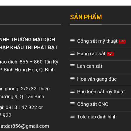
SẢN PHẨM
NHH THƯƠNG MẠI DỊCH
Cổng sắt mỹ thuật
HẬP KHẨU TRÍ PHÁT ĐẠT
Hàng rào sắt
giao dịch: 856 – 860 Tân Kỳ
Lan can sắt
P. Bình Hưng Hòa, Q. Bình
Hoa văn gang đúc
văn phòng: 2/2/32 Thiên
Phụ kiện sắt mỹ thuật
hường 9, Q. Tân Bình
Cổng sắt CNC
ại: 0913.147.922 or
7.922
Tole dập định hình
phatdat856@gmail.com