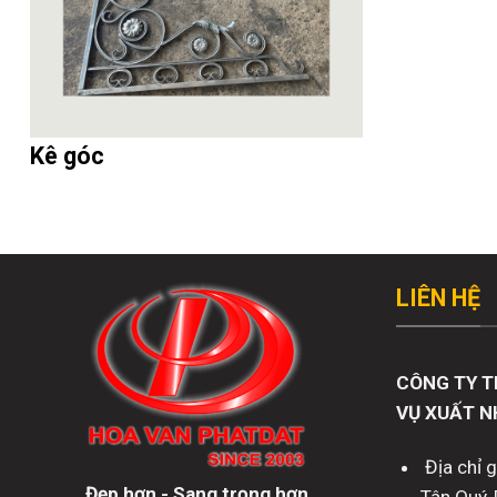
Kê góc
LIÊN HỆ
CÔNG TY T
VỤ XUẤT N
Địa chỉ 
Đẹp hơn - Sang trọng hơn