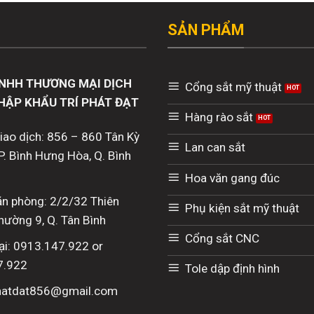
SẢN PHẨM
NHH THƯƠNG MẠI DỊCH
Cổng sắt mỹ thuật
HẬP KHẨU TRÍ PHÁT ĐẠT
Hàng rào sắt
giao dịch: 856 – 860 Tân Kỳ
Lan can sắt
P. Bình Hưng Hòa, Q. Bình
Hoa văn gang đúc
văn phòng: 2/2/32 Thiên
Phụ kiện sắt mỹ thuật
hường 9, Q. Tân Bình
Cổng sắt CNC
ại: 0913.147.922 or
7.922
Tole dập định hình
phatdat856@gmail.com