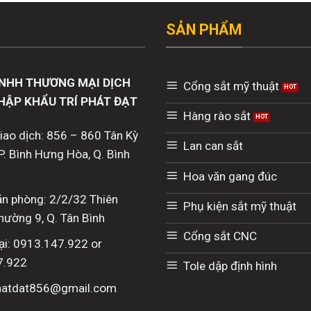
SẢN PHẨM
NHH THƯƠNG MẠI DỊCH
Cổng sắt mỹ thuật
HẬP KHẨU TRÍ PHÁT ĐẠT
Hàng rào sắt
giao dịch: 856 – 860 Tân Kỳ
Lan can sắt
P. Bình Hưng Hòa, Q. Bình
Hoa văn gang đúc
văn phòng: 2/2/32 Thiên
Phụ kiện sắt mỹ thuật
hường 9, Q. Tân Bình
Cổng sắt CNC
ại: 0913.147.922 or
7.922
Tole dập định hình
phatdat856@gmail.com