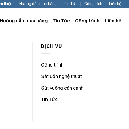
ới thiệu
Hướng dẫn mua hàng
Tin Tức
Công trình
Liên hệ
Hướng dẫn mua hàng
Tin Tức
Công trình
Liên hệ
DỊCH VỤ
Công trình
Sắt uốn nghệ thuật
Sắt vuông cán cạnh
Tin Tức